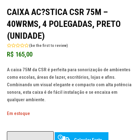
CAIXA AC?STICA CSR 75M –
40WRMS, 4 POLEGADAS, PRETO
(UNIDADE)
(
be the first to review
)
Avaliação
R$
165,00
0
de
5
A caixa 75M da CSR é perfeita para sonorização de ambientes
como escolas, áreas de lazer, escritórios, lojas e afins.
Combinando um visual elegante e compacto com alta potência
sonora, esta caixa é de fácil instalação e se encaixa em
qualquer ambiente.
Em estoque