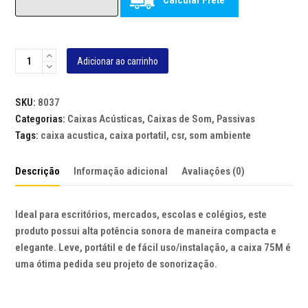
Calcular Frete
CAIXA
Adicionar ao carrinho
AC?
STICA
SKU:
8037
CSR
Categorias:
Caixas Acústicas
,
Caixas de Som
,
Passivas
75M
Tags:
caixa acustica
,
caixa portatil
,
csr
,
som ambiente
-
40WRMS,
Descrição
Informação adicional
Avaliações (0)
4
POLEGADAS,
PRETO
Ideal para escritórios, mercados, escolas e colégios, este
(UNIDADE)
produto possui alta potência sonora de maneira compacta e
quantidade
elegante. Leve, portátil e de fácil uso/instalação, a caixa 75M é
uma ótima pedida seu projeto de sonorização.