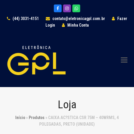
Facebook
Instagram
Whatsapp
(44) 3031-4151
contato@eletronicagpl.com.br
Fazer
Login
Minha Conta
Loja
Início
»
Produtos
»
CAIXA AC?STICA CSR 75M – 40WRMS, 4
POLEGADAS, PRETO (UNIDADE)