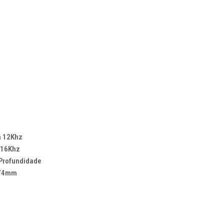
à 12Khz
 16Khz
xProfundidade
174mm