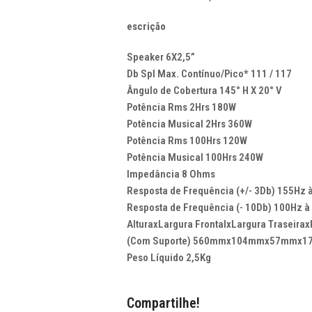
escrição
Speaker 6X2,5”
Db Spl Max. Contínuo/Pico* 111 / 117
Ângulo de Cobertura 145° H X 20° V
Potência Rms 2Hrs 180W
Potência Musical 2Hrs 360W
Potência Rms 100Hrs 120W
Potência Musical 100Hrs 240W
Impedância 8 Ohms
Resposta de Frequência (+/- 3Db) 155Hz 
Resposta de Frequência (- 10Db) 100Hz à
AlturaxLargura FrontalxLargura Traseira
(Com Suporte) 560mmx104mmx57mmx
Peso Líquido 2,5Kg
Compartilhe!