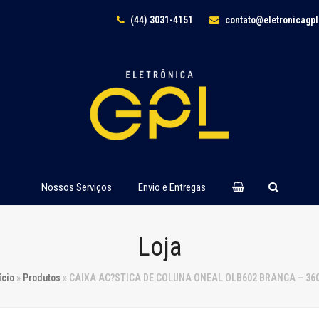
(44) 3031-4151
contato@eletronicagp
Nossos Serviços
Envio e Entregas
Loja
ício
»
Produtos
»
CAIXA AC?STICA DE COLUNA ONEAL OLB602 BRANCA – 36