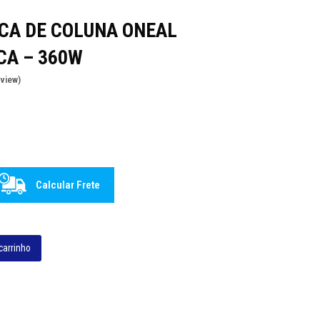
ICA DE COLUNA ONEAL
CA – 360W
eview
)
Calcular Frete
carrinho