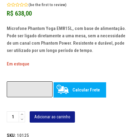
(
be the first to review
)
Avaliação
R$
638,00
0
de
5
Microfone Phantom Yoga EM815L, com base de alimentação.
Pode ser ligado diretamente a uma mesa, sem a necessidade
de um canal com Phantom Power. Resistente e durável, pode
ser utilizado por um longo período de tempo.
Em estoque
Calcular Frete
MICROFONE
Adicionar ao carrinho
PHANTOM
COM
SKU:
10125
BASE