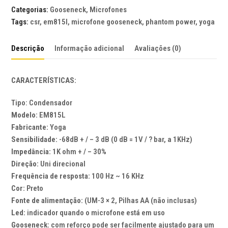
Categorias:
Gooseneck
,
Microfones
YOGA
Tags:
csr
,
em815l
,
microfone gooseneck
,
phantom power
,
yoga
EM815L
quantidade
Descrição
Informação adicional
Avaliações (0)
CARACTERÍSTICAS:
Tipo: Condensador
Modelo:
EM815L
Fabricante:
Yoga
Sensibilidade:
-68dB + / – 3 dB (0 dB = 1V / ? bar, a 1KHz)
Impedância:
1K ohm + / – 30%
Direção:
Uni direcional
Frequência de resposta:
100 Hz ~ 16 KHz
Cor:
Preto
Fonte de alimentação:
(UM-3 × 2, Pilhas AA (não inclusas)
Led:
indicador quando o microfone está em uso
Gooseneck:
com reforço pode ser facilmente ajustado para um