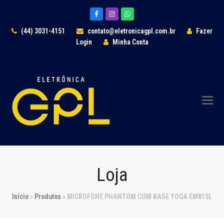
Facebook
Instagram
Whatsapp
(44) 3031-4151
contato@eletronicagpl.com.br
Fazer
Login
Minha Conta
Loja
Início
»
Produtos
»
MICROFONE PHANTOM COM BASE YOGA EM815L