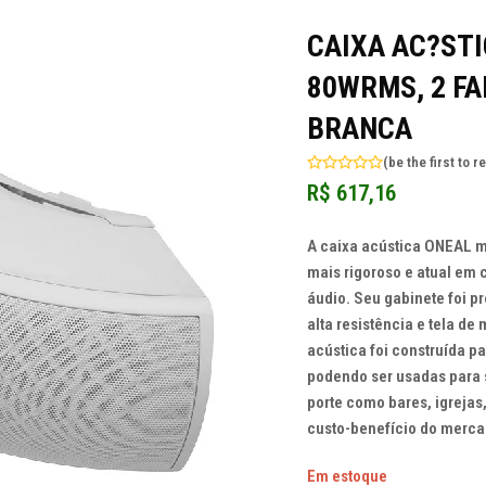
CAIXA AC?STI
80WRMS, 2 FA
BRANCA
(
be the first to r
Avaliação
R$
617,16
0
de
5
A caixa acústica ONEAL mo
mais rigoroso e atual em
áudio. Seu gabinete foi p
alta resistência e tela de 
acústica foi construída p
podendo ser usadas para 
porte como bares, igrejas
custo-benefício do merca
Em estoque