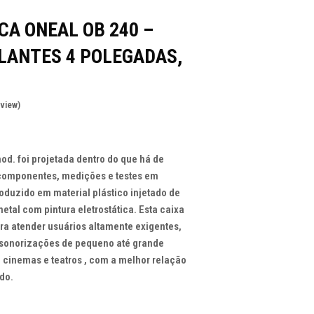
CA ONEAL OB 240 –
LANTES 4 POLEGADAS,
eview
)
d. foi projetada dentro do que há de
 componentes, medições e testes em
roduzido em material plástico injetado de
metal com pintura eletrostática. Esta caixa
ara atender usuários altamente exigentes,
sonorizações de pequeno até grande
, cinemas e teatros , com a melhor relação
do.