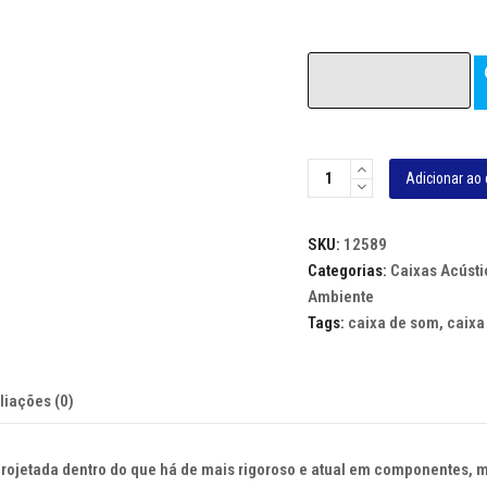
CAIXA
Adicionar ao 
AC?
STICA
SKU:
12589
ONEAL
Categorias:
Caixas Acústi
OB
Ambiente
240
Tags:
caixa de som
,
caixa
-
80WRMS,
2
liações (0)
FALANTES
4
POLEGADAS,
rojetada dentro do que há de mais rigoroso e atual em componentes, 
BRANCA