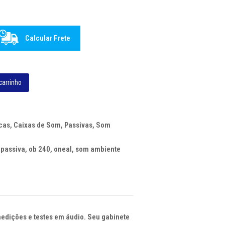
Calcular Frete
carrinho
cas
,
Caixas de Som
,
Passivas
,
Som
 passiva
,
ob 240
,
oneal
,
som ambiente
medições e testes em áudio. Seu gabinete