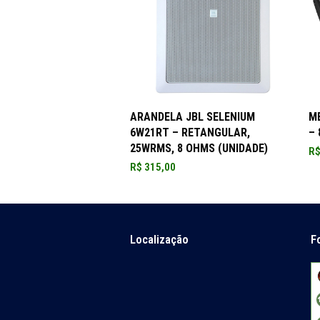
ADICIONAR AO CARRINHO
ARANDELA JBL SELENIUM
M
6W21RT – RETANGULAR,
– 
25WRMS, 8 OHMS (UNIDADE)
R
R$
315,00
Localização
F