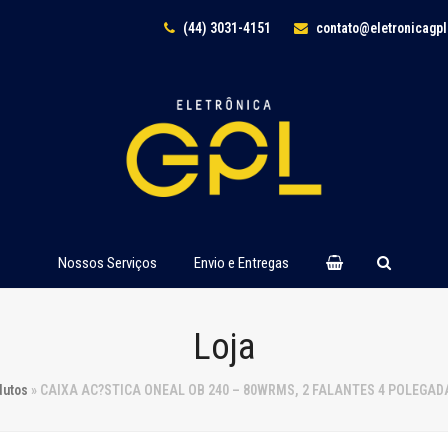
(44) 3031-4151
contato@eletronicagp
Nossos Serviços
Envio e Entregas
Loja
dutos
»
CAIXA AC?STICA ONEAL OB 240 – 80WRMS, 2 FALANTES 4 POLEGA