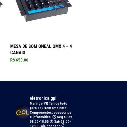
ADICIONAR AO CARRINHO
MESA DE SOM ONEAL OMX 4 – 4
CANAIS
R$
650,00
eletronica.gpl
Maringá-PR
Temos tudo
para seu som ambiente!
Componentes, acessórios
e informática.
🕑 Seg a Sex
08:00-18:00 🕐 Sáb 08:00-
12:00
Fale conosco 👇