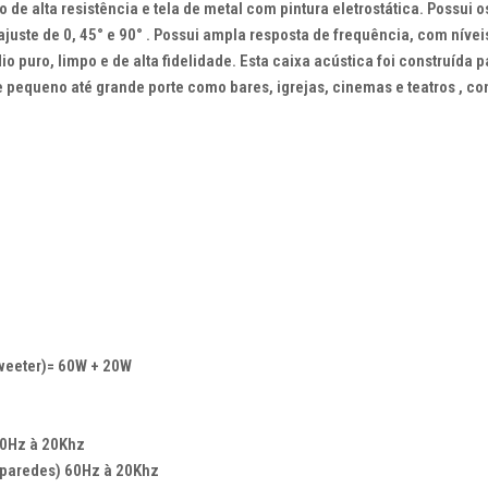
o de alta resistência e tela de metal com pintura eletrostática. Possui
quantidade
juste de 0, 45° e 90° . Possui ampla resposta de frequência, com níve
 puro, limpo e de alta fidelidade. Esta caixa acústica foi construída 
pequeno até grande porte como bares, igrejas, cinemas e teatros , co
weeter)= 60W + 20W
80Hz à 20Khz
 paredes) 60Hz à 20Khz