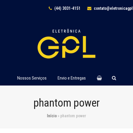
(44) 3031-4151
contato@eletronicagp
Nossos Serviços
Envio e Entregas
phantom power
Início
»
phantom power