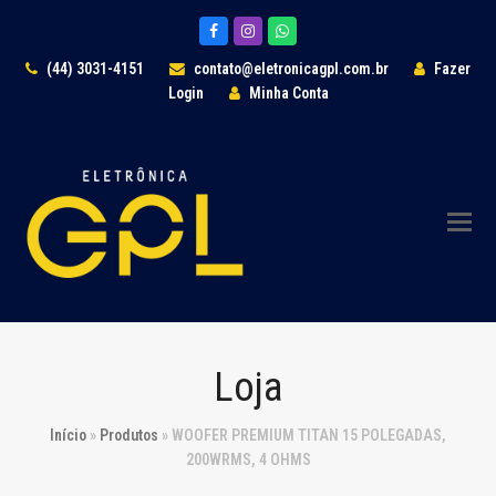
Facebook
Instagram
Whatsapp
(44) 3031-4151
contato@eletronicagpl.com.br
Fazer
Login
Minha Conta
Loja
Início
»
Produtos
»
WOOFER PREMIUM TITAN 15 POLEGADAS,
200WRMS, 4 OHMS