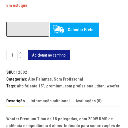
Em estoque
Calcular Frete
WOOFER
Adicionar ao carrinho
PREMIUM
TITAN
SKU:
12602
15
Categorias:
Alto Falantes
,
Som Profissonal
POLEGADAS,
Tags:
alto falante 15"
,
premium
,
som profissional
,
titan
,
woofer
200WRMS,
4
Descrição
Informação adicional
Avaliações (0)
OHMS
quantidade
Woofer Premium Titan de 15 polegadas, com 200W RMS de
potência e impedância 4 ohms. Indicado para sonorizações de