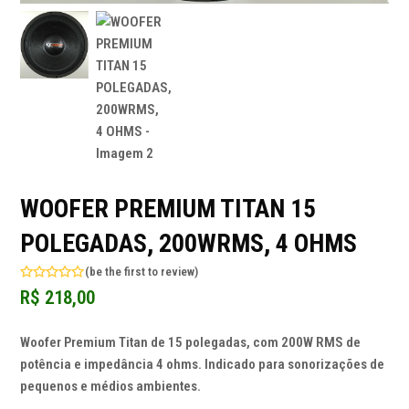
WOOFER PREMIUM TITAN 15
POLEGADAS, 200WRMS, 4 OHMS
(
be the first to review
)
Avaliação
R$
218,00
0
de
5
Woofer Premium Titan de 15 polegadas, com 200W RMS de
potência e impedância 4 ohms. Indicado para sonorizações de
pequenos e médios ambientes.