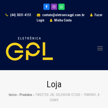
Facebook
Instagram
Whatsapp
(44) 3031-4151
contato@eletronicagpl.com.br
Fazer
Login
Minha Conta
Loja
Início
»
Produtos
»
TWEETER JBL SELENIUM ST200 – 70WRMS, 8
OHMS