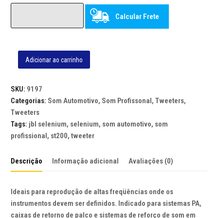
Calcular Frete
Adicionar ao carrinho
TWEETER
JBL
SELENIUM
SKU:
9197
ST200
Categorias:
Som Automotivo
,
Som Profissonal
,
Tweeters
,
-
Tweeters
70WRMS,
Tags:
jbl selenium
,
selenium
,
som automotivo
,
som
8
profissional
,
st200
,
tweeter
OHMS
quantidade
Descrição
Informação adicional
Avaliações (0)
Ideais para reprodução de altas freqüências onde os
instrumentos devem ser definidos. Indicado para sistemas PA,
caixas de retorno de palco e sistemas de reforço de som em