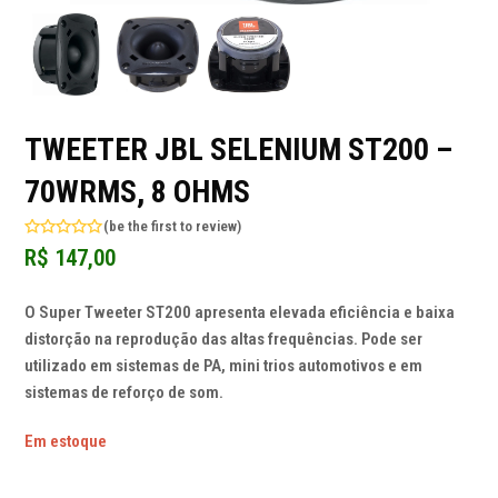
TWEETER JBL SELENIUM ST200 –
70WRMS, 8 OHMS
(
be the first to review
)
Avaliação
R$
147,00
0
de
5
O Super Tweeter ST200 apresenta elevada eficiência e baixa
distorção na reprodução das altas frequências. Pode ser
utilizado em sistemas de PA, mini trios automotivos e em
sistemas de reforço de som.
Em estoque