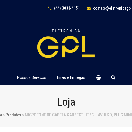
(44) 3031-4151
contato@eletronicagp
Nossos Serviços
Envio e Entregas
Loja
io
»
Produtos
»
MICROFONE DE CABE?A KARSECT HT3C – AVULSO, PLUG MINI