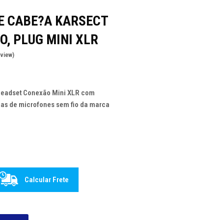
E CABE?A KARSECT
O, PLUG MINI XLR
eview
)
Headset Conexão Mini XLR com
mas de microfones sem fio da marca
Calcular Frete