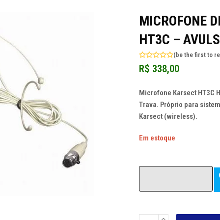
MICROFONE D
HT3C – AVULS
(
be the first to r
Avaliação
R$
338,00
0
de
5
Microfone Karsect HT3C 
Trava. Próprio para siste
Karsect (wireless).
Em estoque
MICROFONE