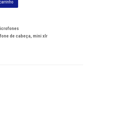
carrinho
icrofones
fone de cabeça
,
mini xlr