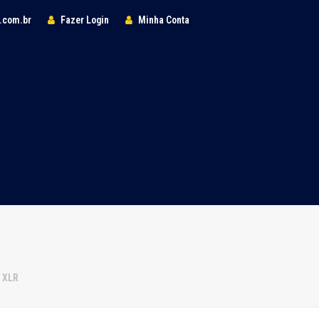
l.com.br
Fazer Login
Minha Conta
 XLR