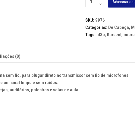
Adicionar ao 
DE
CABE?
SKU:
9976
A
Categorias:
De Cabeça
,
M
KARSECT
Tags:
ht3c
,
Karsect
,
micro
HT3C
-
AVULSO,
liações (0)
PLUG
MINI
XLR
ma sem fio, para plugar direto no transmissor sem fio de microfones.
quantidade
e um sinal limpo e sem ruídos.
jas, auditórios, palestras e salas de aula.