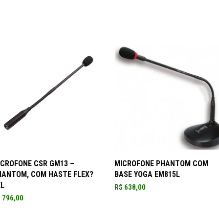
ADICIONAR AO CARRINHO
ADICIONAR AO CARRINHO
ICROFONE CSR GM13 –
MICROFONE PHANTOM COM
HANTOM, COM HASTE FLEX?
BASE YOGA EM815L
EL
R$
638,00
$
796,00