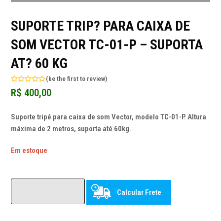
SUPORTE TRIP? PARA CAIXA DE
SOM VECTOR TC-01-P – SUPORTA
AT? 60 KG
(
be the first to review
)
Avaliação
R$
400,00
0
de
5
Suporte tripé para caixa de som Vector, modelo TC-01-P. Altura
máxima de 2 metros, suporta até 60kg.
Em estoque
Calcular Frete