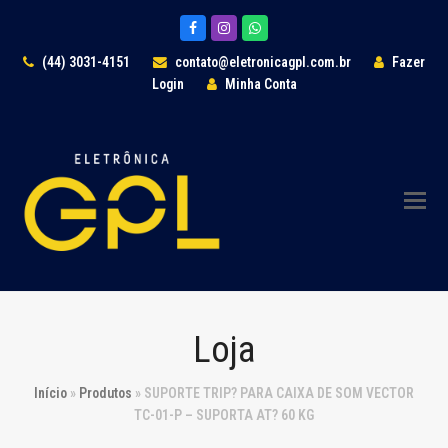
Facebook
Instagram
Whatsapp
(44) 3031-4151
contato@eletronicagpl.com.br
Fazer
Login
Minha Conta
Loja
Início
»
Produtos
»
SUPORTE TRIP? PARA CAIXA DE SOM VECTOR
TC-01-P – SUPORTA AT? 60 KG