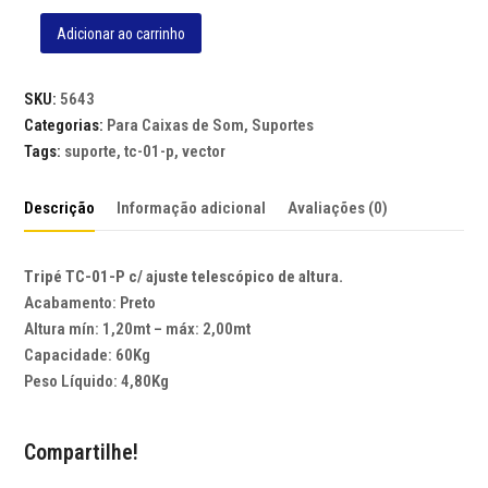
Adicionar ao carrinho
SUPORTE
TRIP?
PARA
SKU:
5643
CAIXA
Categorias:
Para Caixas de Som
,
Suportes
DE
Tags:
suporte
,
tc-01-p
,
vector
SOM
VECTOR
Descrição
Informação adicional
Avaliações (0)
TC-
01-
Tripé TC-01-P c/ ajuste telescópico de altura.
P
Acabamento: Preto
-
Altura mín: 1,20mt – máx: 2,00mt
SUPORTA
Capacidade: 60Kg
AT?
Peso Líquido: 4,80Kg
60
KG
quantidade
Compartilhe!