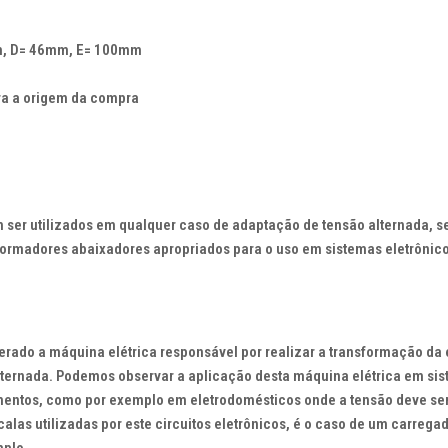
, D= 46mm, E= 100mm
ra a origem da compra
m
ser
utilizados
em
qualquer
caso
de
adaptação
de
tensão
alternada
,
s
formadores
abaixadores
apropriados
para
o
uso
em
sistemas
eletrônic
erado a máquina elétrica responsável por realizar a transformação da 
lternada. Podemos observar a aplicação desta máquina elétrica em si
mentos, como por exemplo em eletrodomésticos onde a tensão deve ser
las utilizadas por este circuitos eletrônicos, é o caso de um carrega
mplo.