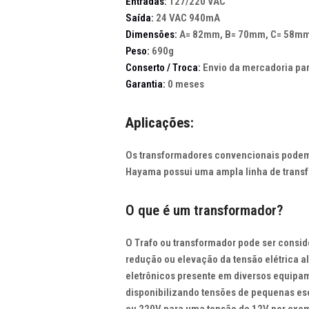
Entradas:
127/220 VAC
Saída:
24 VAC 940mA
Dimensões:
A= 82mm, B= 70mm, C= 58mm
Peso:
690g
Conserto / Troca:
Envio da mercadoria pa
Garantia:
0 meses
Aplicações
:
Os
transformadores
convencionais
pode
Hayama
possui
uma
ampla
linha
de
trans
O que é um transformador?
O Trafo ou transformador pode ser consid
redução ou elevação da tensão elétrica a
eletrônicos presente em diversos equipa
disponibilizando tensões de pequenas esca
ou 220V para uma tensão de 12V por exe