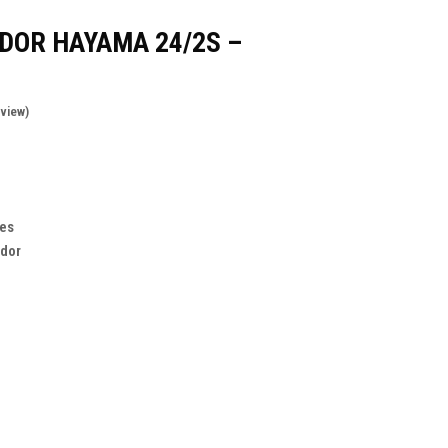
OR HAYAMA 24/2S –
eview
)
es
dor