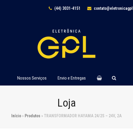
(44) 3031-4151
contato@eletronicagp
Nossos Serviços
Envio e Entregas
Loja
Início
»
Produtos
»
TRANSFORMADOR HAYAMA 24/2S – 24V, 2A