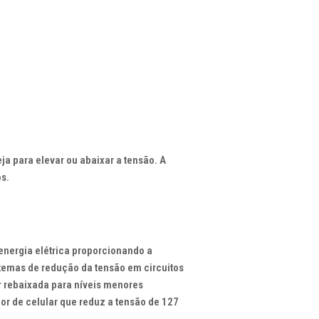
eja
para
elevar
ou
abaixar
a
tensão
. A
os
.
energia elétrica proporcionando a
stemas de redução da tensão em circuitos
 rebaixada para níveis menores
dor de celular que reduz a tensão de 127