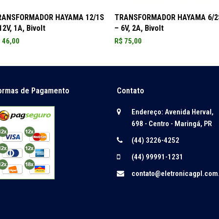
ADICIONAR AO CARRINHO
ADICIONAR AO CARRINHO
RANSFORMADOR HAYAMA 12/1S
TRANSFORMADOR HAYAMA 6/2
12V, 1A, Bivolt
– 6V, 2A, Bivolt
$
46,00
R$
75,00
ormas de Pagamento
Contato
Endereço: Avenida Herval,
698 - Centro - Maringá, PR
(44) 3226-4252
(44) 99991-1231
contato@eletronicagpl.com