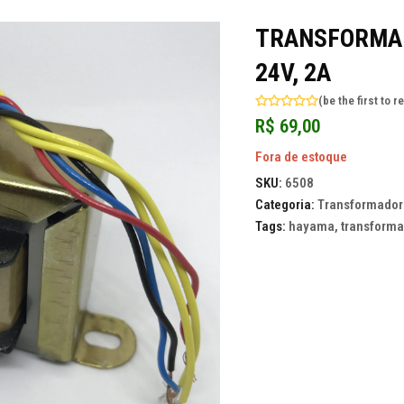
TRANSFORMAD
24V, 2A
(
be the first to r
Avaliação
R$
69,00
0
de
5
Fora de estoque
SKU:
6508
Categoria:
Transformador
Tags:
hayama
,
transforma