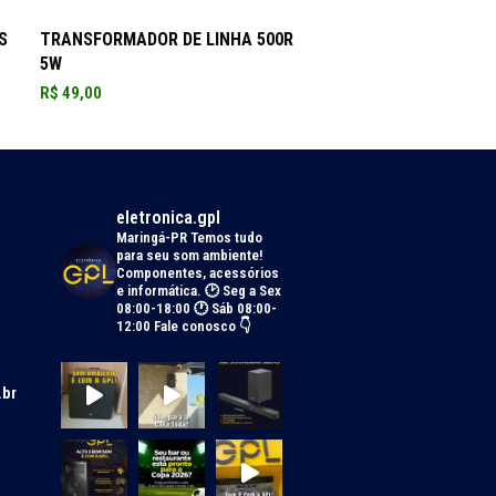
ADICIONAR AO CARRINHO
S
TRANSFORMADOR DE LINHA 500R
5W
R$
49,00
eletronica.gpl
Maringá-PR
Temos tudo
para seu som ambiente!
Componentes, acessórios
e informática.
🕑 Seg a Sex
08:00-18:00 🕐 Sáb 08:00-
12:00
Fale conosco 👇
.br