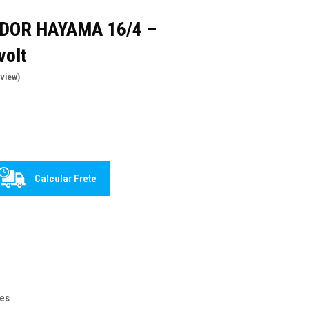
OR HAYAMA 16/4 –
volt
eview
)
Calcular Frete
es