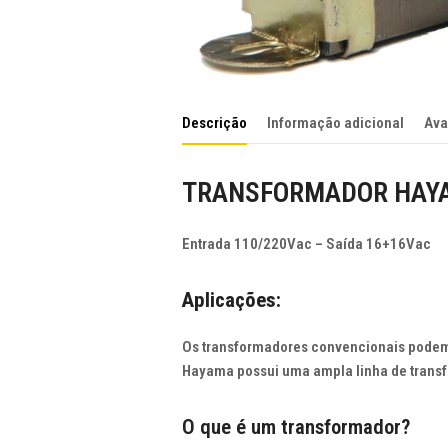
Descrição
Informação adicional
Ava
TRANSFORMADOR HAYAMA
Entrada 110/220Vac – Saída 16+16Vac
Aplicações
:
Os
transformadores
convencionais
pode
Hayama
possui
uma
ampla
linha
de
trans
O que é um transformador?