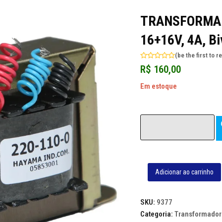
TRANSFORMAD
16+16V, 4A, Bi
(
be the first to r
Avaliação
R$
160,00
0
de
5
Em estoque
Adicionar ao carrinho
TRANSFORMADOR
HAYAMA
16/4
SKU:
9377
-
Categoria:
Transformador