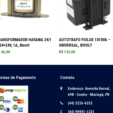
ADICIONAR AO CARRINHO
ADICIONAR AO CARRINHO
RANSFORMADOR HAYAMA 24/1
AUTOTRAFO FIOLUX 1010VA –
24+24V, 1A, Bivolt
UNIVERSAL, BIVOLT
$
46,00
R$
132,00
ormas de Pagamento
Contato
Endereço: Avenida Herval,
698 - Centro - Maringá, PR
(44) 3226-4252
(44) 99991-1231