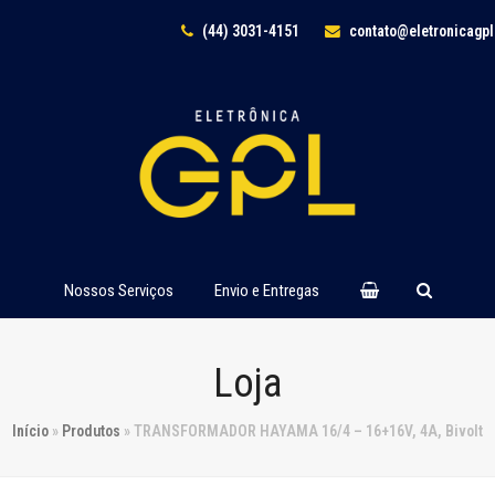
(44) 3031-4151
contato@eletronicagp
Nossos Serviços
Envio e Entregas
Loja
Início
»
Produtos
»
TRANSFORMADOR HAYAMA 16/4 – 16+16V, 4A, Bivolt