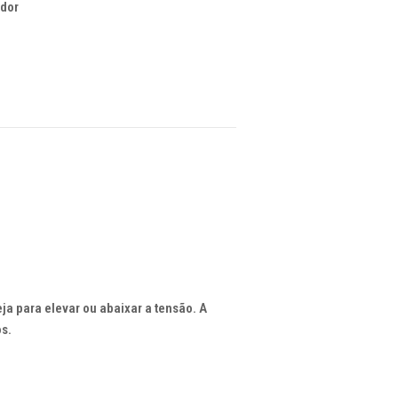
dor
eja
para
elevar
ou
abaixar
a
tensão
. A
os
.