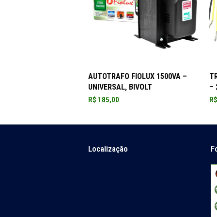
ADICIONAR AO CARRINHO
AUTOTRAFO FIOLUX 1500VA –
T
UNIVERSAL, BIVOLT
– 
R$
185,00
R
Localização
F