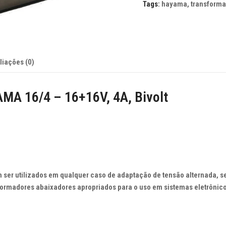
16+16V,
Tags:
hayama
,
transforma
4A,
Bivolt
quantidade
liações (0)
 16/4 – 16+16V, 4A, Bivolt
m
ser
utilizados
em
qualquer
caso
de
adaptação
de
tensão
alternada
,
s
formadores
abaixadores
apropriados
para
o
uso
em
sistemas
eletrônic