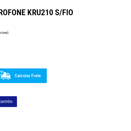
ROFONE KRU210 S/FIO
eview
)
Calcular Frete
carrinho