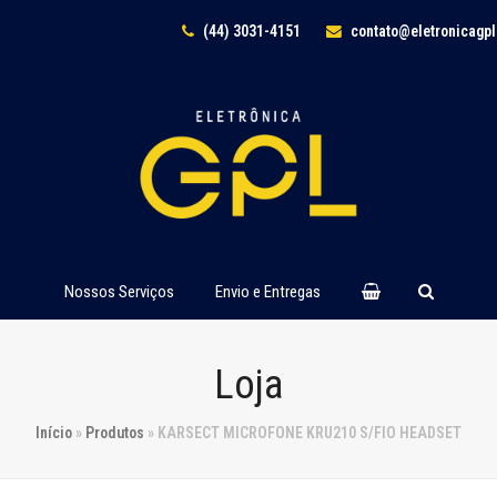
(44) 3031-4151
contato@eletronicagp
Nossos Serviços
Envio e Entregas
Loja
Início
»
Produtos
»
KARSECT MICROFONE KRU210 S/FIO HEADSET