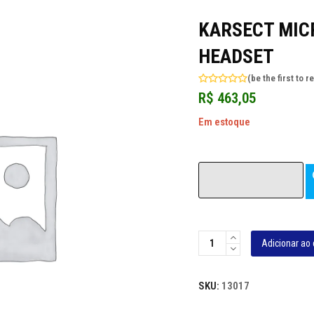
KARSECT MIC
HEADSET
(
be the first to r
Avaliação
R$
463,05
0
de
5
Em estoque
KARSECT
Adicionar ao 
MICROFONE
KRU210
SKU:
13017
S/FIO
HEADSET