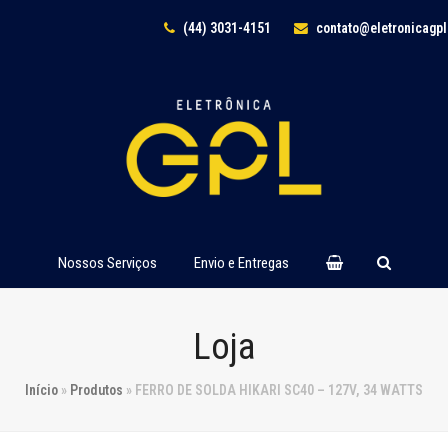
(44) 3031-4151
contato@eletronicagp
Nossos Serviços
Envio e Entregas
Loja
Início
»
Produtos
»
FERRO DE SOLDA HIKARI SC40 – 127V, 34 WATTS