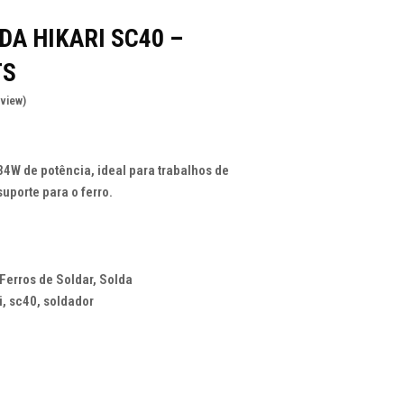
DA HIKARI SC40 –
TS
eview
)
4W de potência, ideal para trabalhos de
porte para o ferro.
Ferros de Soldar
,
Solda
i
,
sc40
,
soldador