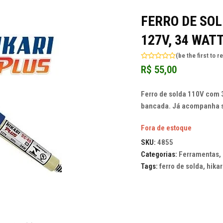
FERRO DE SOL
127V, 34 WAT
(
be the first to r
Avaliação
R$
55,00
0
de
5
Ferro de solda 110V com 3
bancada. Já acompanha su
Fora de estoque
SKU:
4855
Categorias:
Ferramentas
,
Tags:
ferro de solda
,
hikar