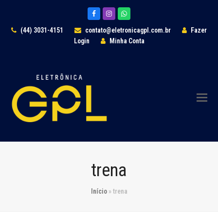
Facebook
Instagram
Whatsapp
(44) 3031-4151
contato@eletronicagpl.com.br
Fazer
Login
Minha Conta
trena
Início
»
trena