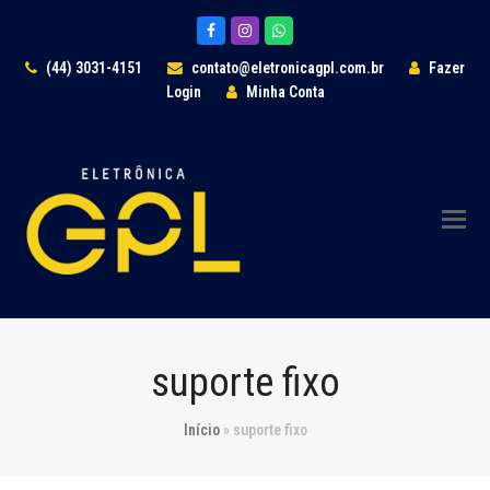
Facebook
Instagram
Whatsapp
(44) 3031-4151
contato@eletronicagpl.com.br
Fazer
Login
Minha Conta
suporte fixo
Início
»
suporte fixo