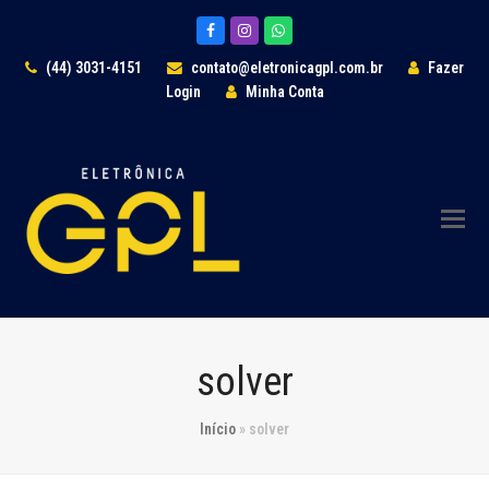
Facebook
Instagram
Whatsapp
(44) 3031-4151
contato@eletronicagpl.com.br
Fazer
Login
Minha Conta
solver
Início
»
solver