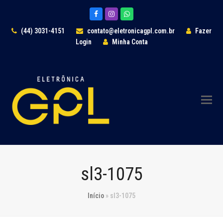
Facebook
Instagram
Whatsapp
(44) 3031-4151
contato@eletronicagpl.com.br
Fazer
Login
Minha Conta
sl3-1075
Início
»
sl3-1075