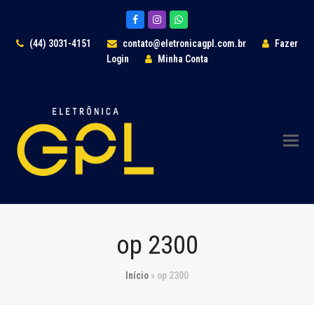
Facebook
Instagram
Whatsapp
(44) 3031-4151
contato@eletronicagpl.com.br
Fazer
Login
Minha Conta
op 2300
Início
»
op 2300