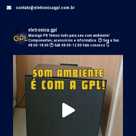
contato@eletronicagpl.com.br
eletronica.gpl
Maringá-PR
Temos tudo para seu som ambiente!
Componentes, acessórios e informática.
🕑 Seg a Sex
08:00-18:00 🕐 Sáb 08:00-12:00
Fale conosco 👇