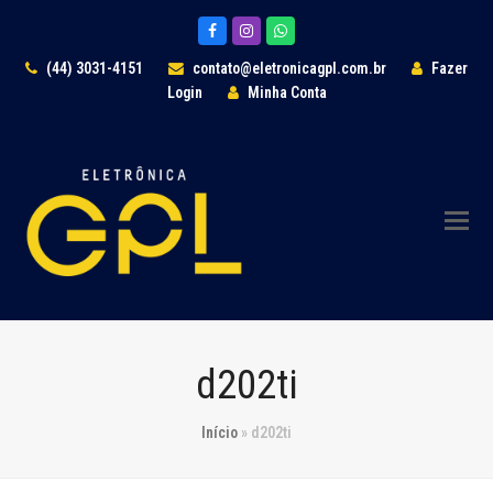
Facebook
Instagram
Whatsapp
(44) 3031-4151
contato@eletronicagpl.com.br
Fazer
Login
Minha Conta
d202ti
Início
»
d202ti