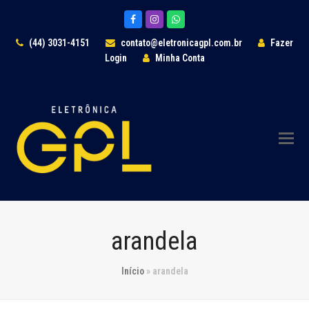
Facebook
Instagram
Whatsapp
(44) 3031-4151
contato@eletronicagpl.com.br
Fazer
Login
Minha Conta
arandela
Início
»
arandela