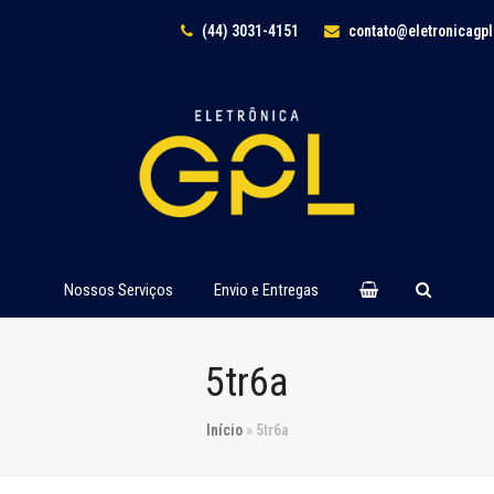
(44) 3031-4151
contato@eletronicagp
Nossos Serviços
Envio e Entregas
5tr6a
Início
»
5tr6a