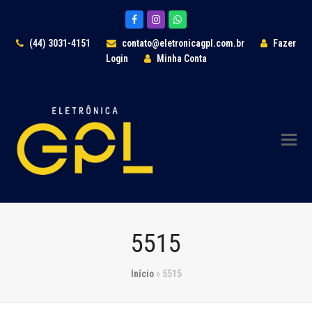
Facebook
Instagram
Whatsapp
(44) 3031-4151
contato@eletronicagpl.com.br
Fazer
Login
Minha Conta
5515
Início
»
5515