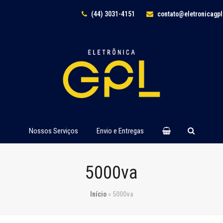
(44) 3031-4151
contato@eletronicagp
Nossos Serviços
Envio e Entregas
5000va
Início
»
5000va