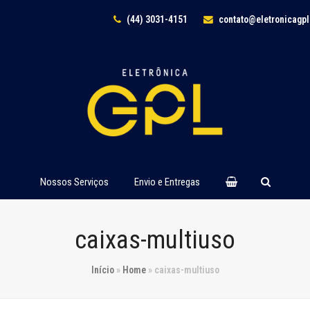
(44) 3031-4151
contato@eletronicagp
Nossos Serviços
Envio e Entregas
caixas-multiuso
Início
»
Home
»
caixas-multiuso