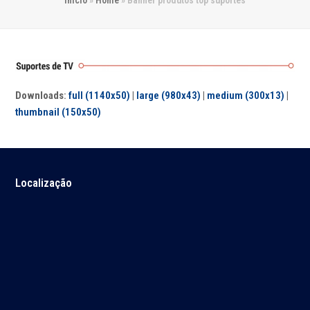
Início
»
Home
»
Banner produtos top suportes
Downloads
:
full (1140x50)
|
large (980x43)
|
medium (300x13)
|
thumbnail (150x50)
Localização