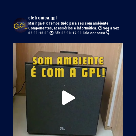
eletronica.gpl
Maringá-PR
Temos tudo para seu som ambiente!
Componentes, acessórios e informática.
🕑 Seg a Sex
08:00-18:00 🕐 Sáb 08:00-12:00
Fale conosco 👇