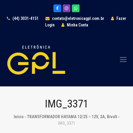
Facebook
Instagram
Whatsapp
(44) 3031-4151
contato@eletronicagpl.com.br
Fazer
Login
Minha Conta
IMG_3371
Início
»
TRANSFORMADOR HAYAMA 12/2S – 12V, 2A, Bivolt
»
IMG_3371