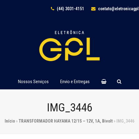
(44) 3031-4151
contato@eletronicagp
Nossos Serviços
Envio e Entregas
IMG_3446
Início
»
TRANSFORMADOR HAYAMA 12/1S – 12V, 1A, Bivolt
»
IMG_3446