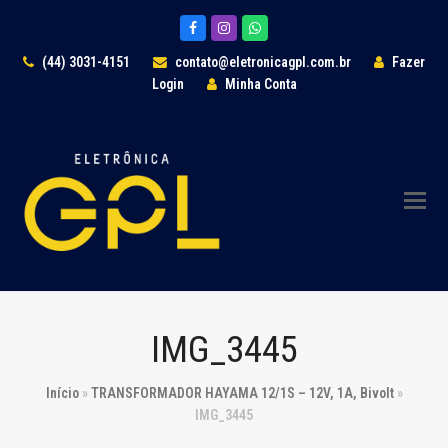
Facebook
Instagram
Whatsapp
(44) 3031-4151
contato@eletronicagpl.com.br
Fazer
Login
Minha Conta
IMG_3445
Início
»
TRANSFORMADOR HAYAMA 12/1S – 12V, 1A, Bivolt
»
IMG_3445