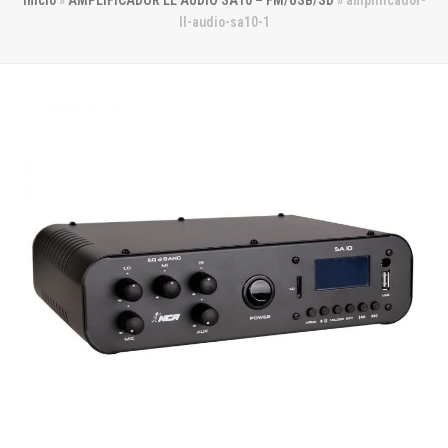
Início
»
AMPLIFICADOR LL AUDIO SA10 – FM/USB/SD
»
amplificador-
ll-audio-sa10-1