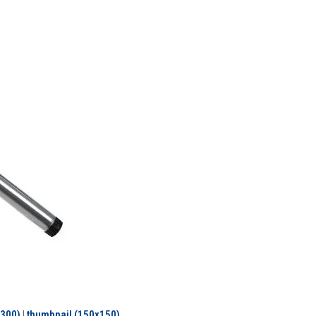
300)
|
thumbnail (150x150)