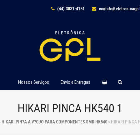
(44) 3031-4151
contato@eletronicagp
Nossos Serviços
Envio e Entregas
HIKARI PINCA HK540 1
»
HIKARI PIN?A A V?CUO PARA COMPONENTES SMD HK540
»
HIKARI PINCA 