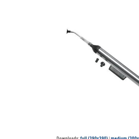
Downloads
:
full (390x390)
|
medium (300x