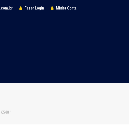
l.com.br
Fazer Login
Minha Conta
HK540 1