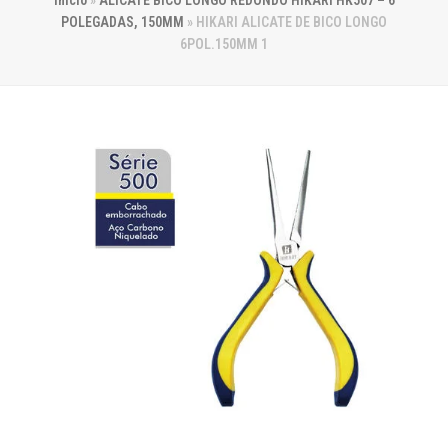
Início
»
ALICATE BICO LONGO REDONDO HIKARI HK507 – 6
POLEGADAS, 150MM
»
HIKARI ALICATE DE BICO LONGO
6POL.150MM 1