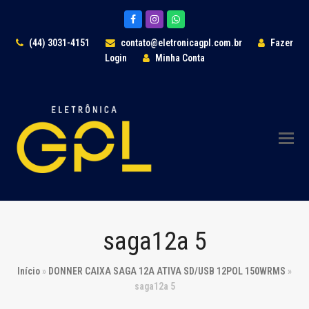
Facebook
Instagram
Whatsapp
(44) 3031-4151
contato@eletronicagpl.com.br
Fazer
Login
Minha Conta
saga12a 5
Início
»
DONNER CAIXA SAGA 12A ATIVA SD/USB 12POL 150WRMS
»
saga12a 5