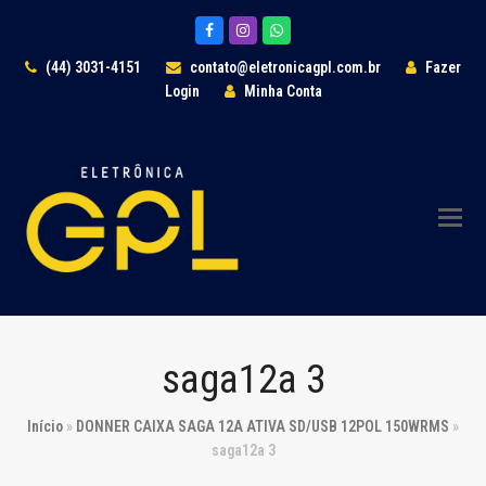
Facebook
Instagram
Whatsapp
(44) 3031-4151
contato@eletronicagpl.com.br
Fazer
Login
Minha Conta
saga12a 3
Início
»
DONNER CAIXA SAGA 12A ATIVA SD/USB 12POL 150WRMS
»
saga12a 3